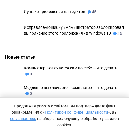
Лучшие приложения для эдитов
45
Исправляем ошибку «Администратор заблокировал
выполнение этого приложения» в Windows 10
36
Новые статьи
Компьютер включается сам по себе — что делать
0
Медленно выключается компьютер — что делать
0
Продолжая работу с сайтом, Вы подтверждаете факт
Не удаляются файлы с флешки
0
ознакомления с «
Политикой конфиденциальности
», Вы
соглашаетесь
на сбор и последующую обработку файлов
Как сделать невидимую папку в Windows 11
0
cookies.