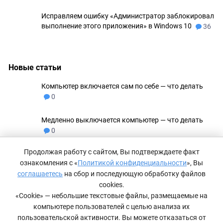
Исправляем ошибку «Администратор заблокировал
выполнение этого приложения» в Windows 10
36
Новые статьи
Компьютер включается сам по себе — что делать
0
Медленно выключается компьютер — что делать
0
Продолжая работу с сайтом, Вы подтверждаете факт
Не удаляются файлы с флешки
0
ознакомления с «
Политикой конфиденциальности
», Вы
соглашаетесь
на сбор и последующую обработку файлов
Как сделать невидимую папку в Windows 11
0
cookies.
«Cookie» — небольшие текстовые файлы, размещаемые на
компьютере пользователей с целью анализа их
Компьютер не видит принтер — что делать
0
пользовательской активности. Вы можете отказаться от