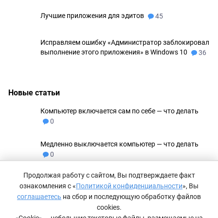
Лучшие приложения для эдитов
45
Исправляем ошибку «Администратор заблокировал
выполнение этого приложения» в Windows 10
36
Новые статьи
Компьютер включается сам по себе — что делать
0
Медленно выключается компьютер — что делать
0
Продолжая работу с сайтом, Вы подтверждаете факт
Не удаляются файлы с флешки
0
ознакомления с «
Политикой конфиденциальности
», Вы
соглашаетесь
на сбор и последующую обработку файлов
Как сделать невидимую папку в Windows 11
0
cookies.