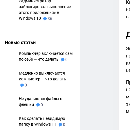
«Администратор
К
заблокировал выполнение
н
этого приложения» в
в
Windows 10
36
Новые статьи
Э
Компьютер включается сам
п
по себе — что делать
0
к
б
Медленно выключается
компьютер — что делать
П
0
н
м
Не удаляются файлы с
э
флешки
0
м
Как сделать невидимую
папку в Windows 11
0