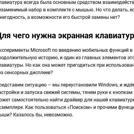
лавиатура всегда была основным средством взаимодейств
езаменимый набор в комплекте с мышью. Но что делать, е
 негодность, а возможности его быстрой замены нет?
Для чего нужна экранная клавиату
ксперименты Microsoft по введению мобильных функций в
родолжительную историю, и один из главных элементов эт
лавиатуры. Но как она может пригодиться при использов
ез сенсорных дисплеев?
редставим ситуацию – мы переустановили Windows, и ждё
астройки и запуска свежей системы, тянем руки к кнопка
ожет самостоятельно найти драйвер для нашей клавиатур
кземпляре. Как пользоваться «Поиском» и прочими функц
ыши? Казалось бы, невозможно.