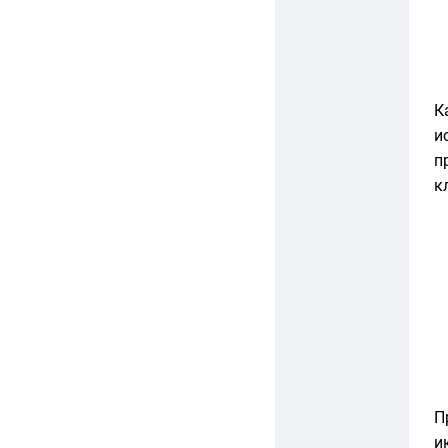
К
и
п
к
П
и