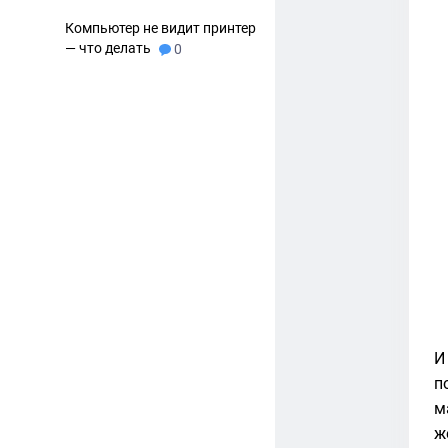
Компьютер не видит принтер
— что делать
0
И
п
м
ж