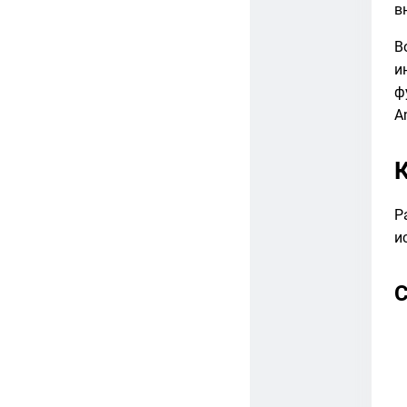
в
В
и
ф
A
Р
и
С