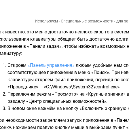
Используем «Специальные возможности» для за
ак известно, это меню достаточно неплохо скрыто в системе
спользования клавиатуры обещает быть достаточно долги
риложение в «Панели задач», чтобы избежать возможных 
лавиатуру:
Откроем
«Панель управления»
любым удобным нам спо
соответствующее приложение в меню «Поиск». При не
клавиатуры откроем файл приложения, перейдя по соо
«Проводнике» – «C:\Windows\System32\control.exe»
Переключим режим «Просмотр» на «Крупные значки» в 
разделу «Центр специальных возможностей».
В новом окне нажмём на кнопку «Включить экранную 
ри необходимости закрепляем запуск приложения в «Панел
конку, нажимаем правую кнопку мыши в выбираем пункт «