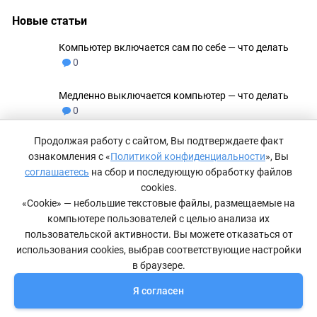
Новые статьи
Компьютер включается сам по себе — что делать
0
Медленно выключается компьютер — что делать
0
Продолжая работу с сайтом, Вы подтверждаете факт
Не удаляются файлы с флешки
0
ознакомления с «
Политикой конфиденциальности
», Вы
соглашаетесь
на сбор и последующую обработку файлов
Как сделать невидимую папку в Windows 11
0
cookies.
«Cookie» — небольшие текстовые файлы, размещаемые на
компьютере пользователей с целью анализа их
Компьютер не видит принтер — что делать
0
пользовательской активности. Вы можете отказаться от
использования cookies, выбрав соответствующие настройки
в браузере.
Я согласен