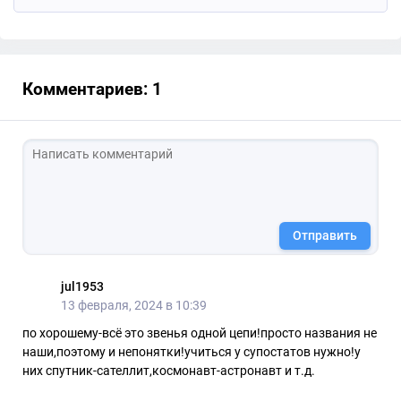
Комментариев: 1
Отправить
jul1953
13 февраля, 2024 в 10:39
по хорошему-всё это звенья одной цепи!просто названия не
наши,поэтому и непонятки!учиться у супостатов нужно!у
них спутник-сателлит,космонавт-астронавт и т.д.