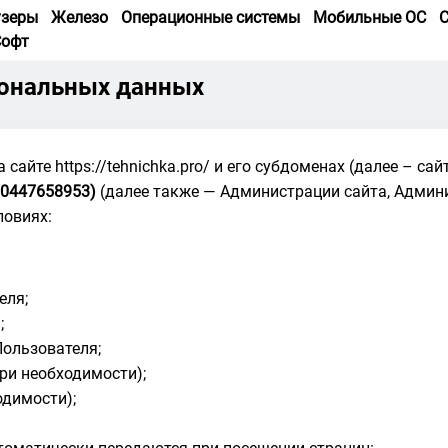
узеры
Железо
Операционные системы
Мобильные ОС
С
Софт
сональных данных
айте https://tehnichka.pro/ и его субдоменах (далее – сай
0447658953)
(далее также — Администрации сайта, Админ
ловиях:
еля;
;
Пользователя;
ри необходимости);
одимости);