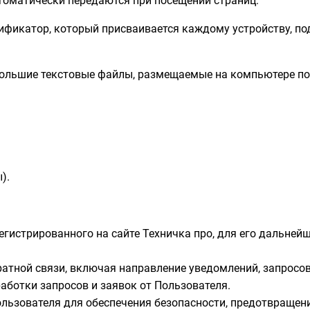
томатически передаются при посещении страниц:
тификатор, который присваивается каждому устройству, п
ебольшие текстовые файлы, размещаемые на компьютере по
).
гистрированного на сайте Техничка про, для его дальней
ратной связи, включая направление уведомлений, запросо
работки запросов и заявок от Пользователя.
льзователя для обеспечения безопасности, предотвращен