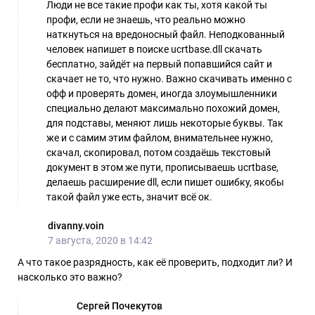
Люди не все такие профи как ты, хотя какой ты
профи, если не знаешь, что реально можно
наткнуться на вредоносный файл. Неподкованный
человек напишет в поиске ucrtbase.dll скачать
бесплатно, зайдёт на первый попавшийся сайт и
скачает не то, что нужно. Важно скачивать именно с
офф и проверять домен, иногда злоумышленники
специально делают максимально похожий домен,
для подставы, меняют лишь некоторые буквы. Так
же и с самим этим файлом, внимательнее нужно,
скачал, скопировал, потом создаёшь текстовый
документ в этом же пути, прописываешь ucrtbase,
делаешь расширение dll, если пишет ошибку, якобы
такой файл уже есть, значит всё ок.
divanny.voin
7 августа, 2020 в 14:42
А что такое разрядность, как её проверить, подходит ли? И
насколько это важно?
Сергей Почекутов