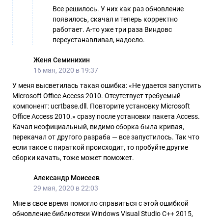
Все решилось. У них как раз обновление
появилось, скачал и теперь корректно
работает. А-то уже три раза Виндовс
переустанавливал, надоело.
Женя Семинихин
16 мая, 2020 в 19:37
У меня высветилась такая ошибка: «Не удается запустить
Microsoft Office Access 2010. Отсутствует требуемый
компонент: ucrtbase.dll. Повторите установку Microsoft
Office Access 2010.» сразу после установки пакета Access.
Качал неофициальный, видимо сборка была кривая,
перекачал от другого разраба — все запустилось. Так что
если такое с пираткой происходит, то пробуйте другие
сборки качать, тоже может поможет.
Александр Моисеев
29 мая, 2020 в 22:03
Мне в свое время помогло справиться с этой ошибкой
обновление библиотеки Windows Visual Studio C++ 2015,