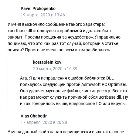
Pavel Prokopenko
19 марта, 2020 в 13:46
У меня выскочило сообщение такого характера:
«ucrtbase.dll столкнулся с проблемой и должен быть
закрыт. Просим прощения за неудобство». Я правильно
понимаю, что это как раз тот случай, который в статье
описан? Просто не очень во всем этом разбираюсь.
kostaoleinikov
20 марта, 2020 в 16:39
Ага. Я для исправления ошибок библиотек DLL
пользуюсь следующей прогой Asmwsoft PC Optimizer.
Она удаляет мусорные файлы, чистит реестр. Все это
как раз может служить причиной сбоя ucrtbase.dll. Ну
и как говорилось выше, вредоносное ПО или вирусы.
Vlas Chabotin
17 апреля, 2020 в 20:28
У меня данный файл начал периодически вылетать после