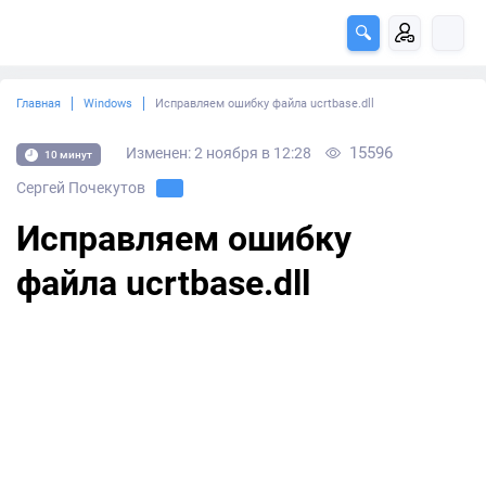
Главная
Windows
Исправляем ошибку файла ucrtbase.dll
15596
Изменен: 2 ноября в 12:28
10 минут
Сергей Почекутов
Исправляем ошибку
файла ucrtbase.dll