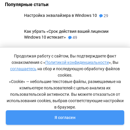
Популярные статьи
Настройка эквалайзера в Windows 10
29
Как убрать «Срок действия вашей лицензии
Windows 10 истекает»
49
Установка Windows 10 на диск SSD
41
Продолжая работу с сайтом, Вы подтверждаете факт
ознакомления с «
Политикой конфиденциальности
», Вы
Лучшие приложения для эдитов
45
соглашаетесь
на сбор и последующую обработку файлов
cookies.
«Cookie» — небольшие текстовые файлы, размещаемые на
Исправляем ошибку «Администратор заблокировал
компьютере пользователей с целью анализа их
выполнение этого приложения» в Windows 10
36
пользовательской активности. Вы можете отказаться от
использования cookies, выбрав соответствующие настройки
в браузере.
Новые статьи
Я согласен
Компьютер включается сам по себе — что делать