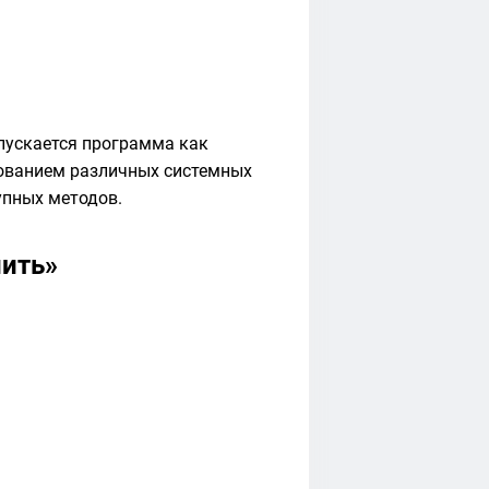
пускается программа как
зованием различных системных
упных методов.
нить»