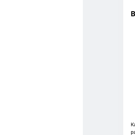
В
К
р