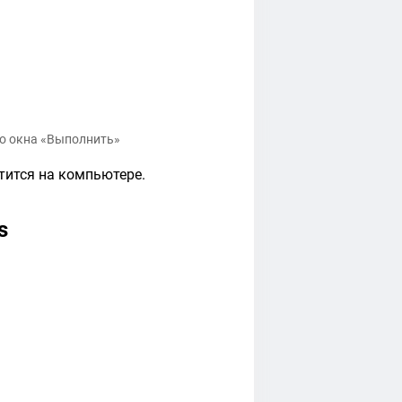
го окна «Выполнить»
тится на компьютере.
s