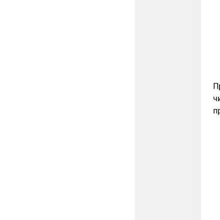
П
ч
п