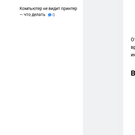
Компьютер не видит принтер
— что делать
0
О
в
и
В