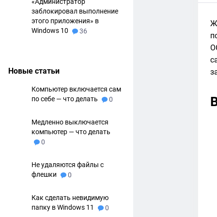
«Администратор
заблокировал выполнение
этого приложения» в
Ж
Windows 10
36
п
О
с
Новые статьи
з
Компьютер включается сам
по себе — что делать
0
Медленно выключается
компьютер — что делать
0
Не удаляются файлы с
флешки
0
Как сделать невидимую
папку в Windows 11
0