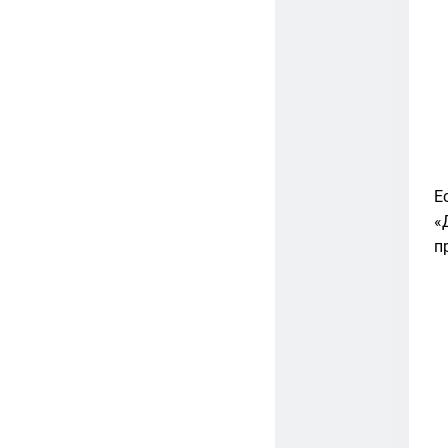
Е
«
п