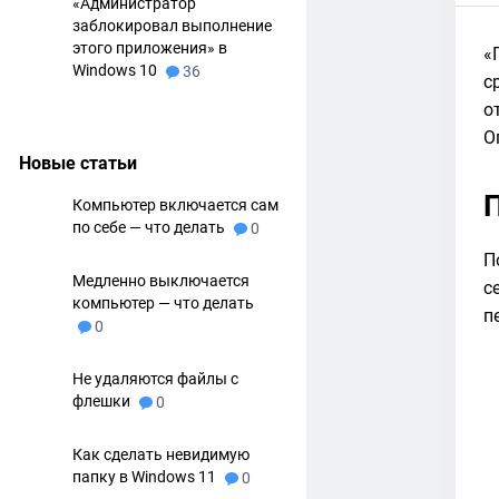
«Администратор
заблокировал выполнение
этого приложения» в
«
Windows 10
36
с
о
О
Новые статьи
Компьютер включается сам
по себе — что делать
0
П
Медленно выключается
с
компьютер — что делать
п
0
Не удаляются файлы с
флешки
0
Как сделать невидимую
папку в Windows 11
0