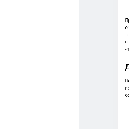
П
о
т
п
«
Н
п
о