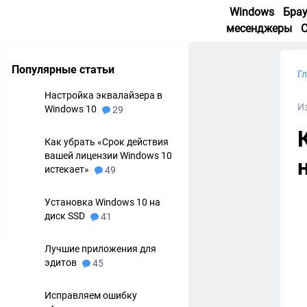
Windows
Бра
месенджеры
Популярные статьи
Г
Настройка эквалайзера в
Из
Windows 10
29
Как убрать «Срок действия
вашей лицензии Windows 10
истекает»
49
Установка Windows 10 на
диск SSD
41
Лучшие приложения для
эдитов
45
Исправляем ошибку