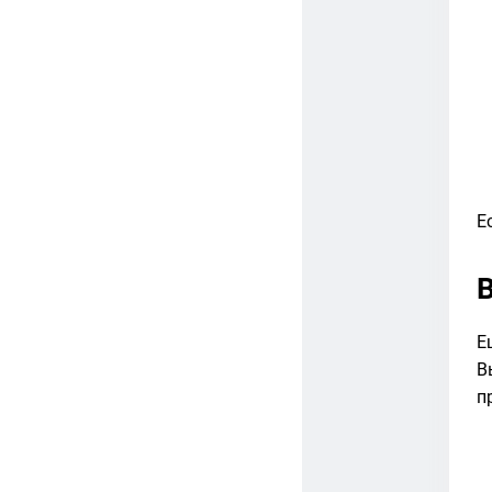
Е
Е
В
п