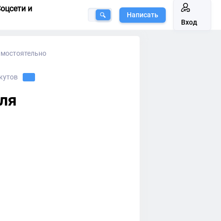
оцсети и
Написать
Вход
амостоятельно
кутов
ля