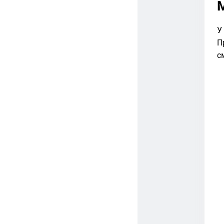
У
П
с