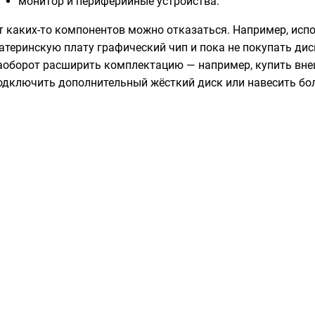
монитор и периферийные устройства.
т каких-то компонентов можно отказаться. Например, исп
атеринскую плату графический чип и пока не покупать ди
аоборот расширить комплектацию — например, купить вне
одключить дополнительный жёсткий диск или навесить бо