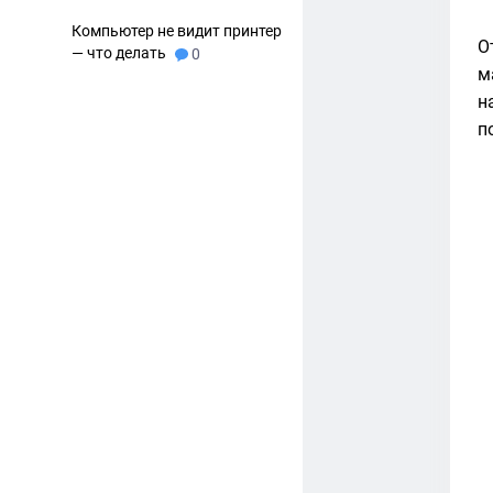
Компьютер не видит принтер
О
— что делать
0
м
н
п