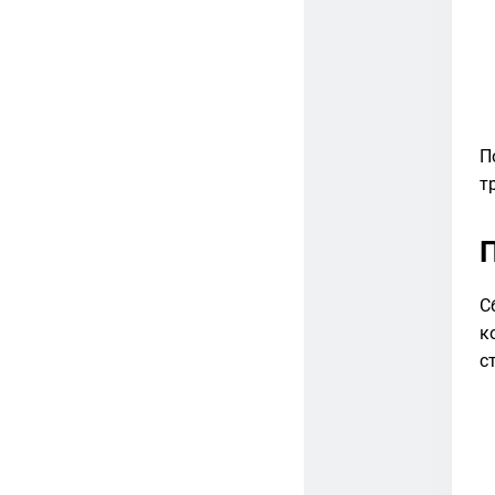
П
т
С
к
с