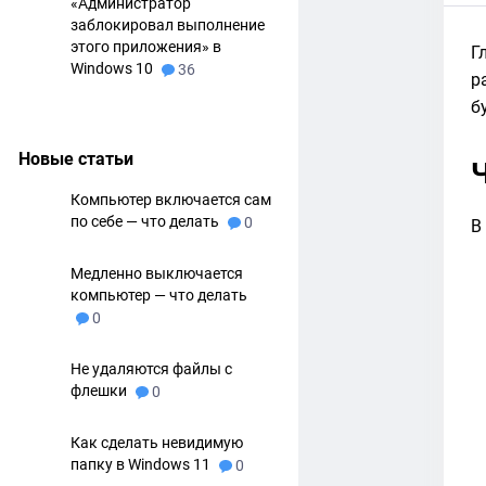
«Администратор
заблокировал выполнение
этого приложения» в
Г
Windows 10
36
р
б
Новые статьи
Компьютер включается сам
по себе — что делать
0
В
Медленно выключается
компьютер — что делать
0
Не удаляются файлы с
флешки
0
Как сделать невидимую
папку в Windows 11
0