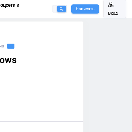
оцсети и
Написать
Вход
на
dows