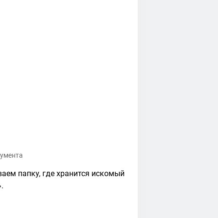
кумента
ваем папку, где хранится искомый
.