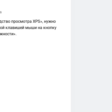
а
едство просмотра XPS», нужно
вой клавишей мыши на кнопку
ожности».