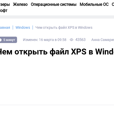
узеры
Железо
Операционные системы
Мобильные ОС
С
Софт
лавная
Windows
Чем открыть файл XPS в Windows
43563
Изменен: 16 марта в 09:58
Анна Самари
5 минут
Чем открыть файл XPS в Win