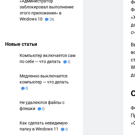
«Администратор
Ф
заблокировал выполнение
Ф
этого приложения» в
«
Windows 10
36
д
с
Новые статьи
В
в
Компьютер включается сам
с
по себе — что делать
0
W
д
Медленно выключается
компьютер — что делать
0
Не удаляются файлы с
Ф
флешки
0
П
«
Как сделать невидимую
папку в Windows 11
0