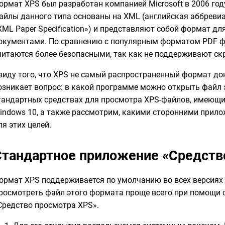
ормат XPS был разработан компанией Microsoft в 2006 год
айлы данного типа основаны на XML (английская аббреви
XML Paper Specification») и представляют собой формат д
окументами. По сравнению с популярным форматом PDF фа
читаются более безопасными, так как не поддерживают ск
виду того, что XPS не самый распространенный формат до
озникает вопрос: в какой программе можно открыть файл 
тандартных средствах для просмотра XPS-файлов, имеющи
indows 10, а также рассмотрим, какими сторонними прил
ля этих целей.
Стандартное приложение «Средств
ормат XPS поддерживается по умолчанию во всех версиях M
росмотреть файл этого формата проще всего при помощи 
Средство просмотра XPS».