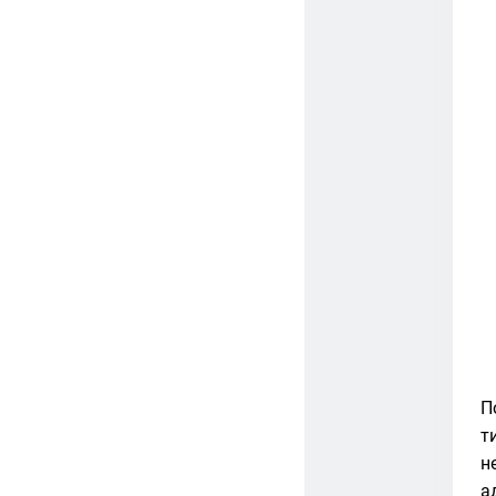
П
т
н
а