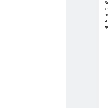
З
х
п
и
д