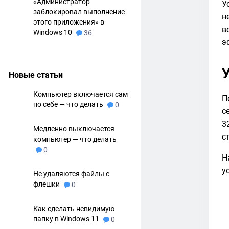
«Администратор
У
заблокировал выполнение
н
этого приложения» в
в
Windows 10
36
э
Новые статьи
Компьютер включается сам
П
по себе — что делать
0
с
3
Медленно выключается
с
компьютер — что делать
0
Н
у
Не удаляются файлы с
флешки
0
Как сделать невидимую
папку в Windows 11
0