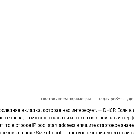
Настраиваем параметры TFTP для работы уда
оследняя вкладка, которая нас интересует, — DHCP. Если в
ип сервера, то можно отказаться от его настройки в интер
ет, то в строке IP pool start address впишите стартовое з
дресов, а в поле Size of pool — доступное количество пози