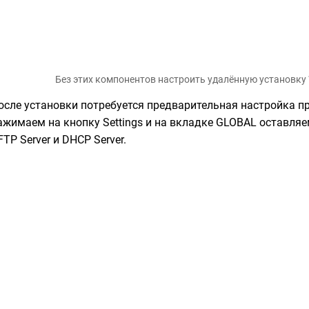
Без этих компонентов настроить удалённую установку 
осле установки потребуется предварительная настройка п
ажимаем на кнопку Settings и на вкладке GLOBAL оставля
FTP Server и DHCP Server.