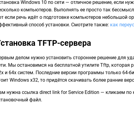
становка Windows 10 по сети — отличное решение, если ну
есколько компьютеров. Выполнять ее просто так бессмысл
от если речь идёт о подготовке компьютеров небольшой ор
ффективный способ установки. Смотрите также:
как переу
Установка TFTP-сервера
ервым делом нужно установить стороннее решение для уд
ети. Мы остановимся на бесплатной утилите Tftp, которая 
2х и 64х систем. Последние версии программы только 64-би
тоит Windows x32, то придётся скачивать более ранние вер
ам нужна ссылка direct link for Service Edition — кликаем по
становочный файл.