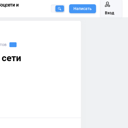
оцсети и
Написать
Вход
утов
 сети