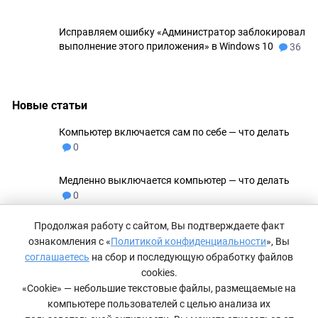
Исправляем ошибку «Администратор заблокировал
выполнение этого приложения» в Windows 10
36
Новые статьи
Компьютер включается сам по себе — что делать
0
Медленно выключается компьютер — что делать
0
Продолжая работу с сайтом, Вы подтверждаете факт
Не удаляются файлы с флешки
0
ознакомления с «
Политикой конфиденциальности
», Вы
соглашаетесь
на сбор и последующую обработку файлов
Как сделать невидимую папку в Windows 11
0
cookies.
«Cookie» — небольшие текстовые файлы, размещаемые на
компьютере пользователей с целью анализа их
Компьютер не видит принтер — что делать
0