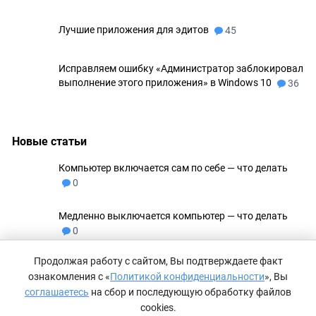
Лучшие приложения для эдитов
45
Исправляем ошибку «Администратор заблокировал
выполнение этого приложения» в Windows 10
36
Новые статьи
Компьютер включается сам по себе — что делать
0
Медленно выключается компьютер — что делать
0
Продолжая работу с сайтом, Вы подтверждаете факт
Не удаляются файлы с флешки
0
ознакомления с «
Политикой конфиденциальности
», Вы
соглашаетесь
на сбор и последующую обработку файлов
Как сделать невидимую папку в Windows 11
0
cookies.