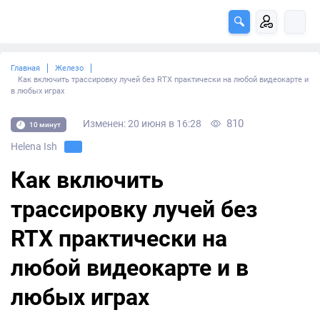
Главная
Железо
Как включить трассировку лучей без RTX практически на любой видеокарте и
в любых играх
810
Изменен: 20 июня в 16:28
10 минут
Helena Ish
Как включить
трассировку лучей без
RTX практически на
любой видеокарте и в
любых играх