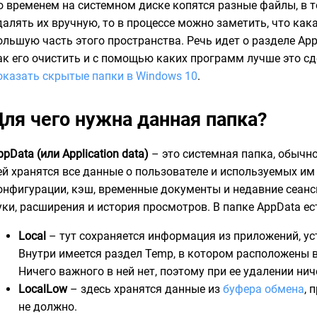
о временем на системном диске копятся разные файлы, в т
далять их вручную, то в процессе можно заметить, что как
ольшую часть этого пространства. Речь идет о разделе App
ак его очистить и с помощью каких программ лучше это сд
оказать скрытые папки в Windows 10
.
Для чего нужна данная папка?
ppData (или Application data)
– это системная папка, обычно
ей хранятся все данные о пользователе и используемых им
онфигурации, кэш, временные документы и недавние сеанс
уки, расширения и история просмотров. В папке AppData ес
Local
– тут сохраняется информация из приложений, у
Внутри имеется раздел Temp, в котором расположены 
Ничего важного в ней нет, поэтому при ее удалении нич
LocalLow
– здесь хранятся данные из
буфера обмена
, 
не должно.