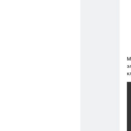
М
э
к