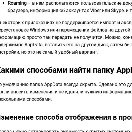
Roaming
– в нем располагаются пользовательские доку
браузера, информация об аккаунтах Viber или Skype, и т
 некоторых приложениях не поддерживается импорт и экспо
ереустановке Windows или перемещении файлов на другой
нформацию просто так передать не получится. Можно, кон
одержимое AppData, вставить его на другой диск, затем б
астройки, но это не самый удобный вариант.
Какими способами найти папку App
о умолчанию папка AppData всегда скрыта. Сделано это дл
огли вносить изменения и не удаляли нужную информацию
есколькими способами.
зменение способа отображения в пр
перва нужно активировать видимость скрытых системных 