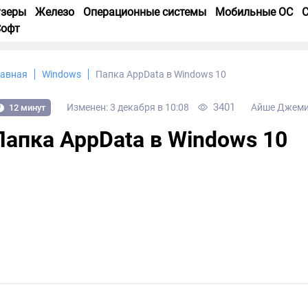
узеры
Железо
Операционные системы
Мобильные ОС
С
Софт
лавная
Windows
Папка AppData в Windows 10
3401
Изменен: 3 декабря в 10:08
Айше Джем
12 минут
Папка AppData в Windows 10