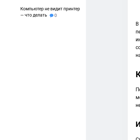
Компьютер не видит принтер
— что делать
0
В
п
и
с
н
П
м
н
И
С