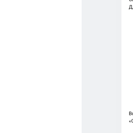
Д
В
«