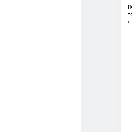
П
т
п