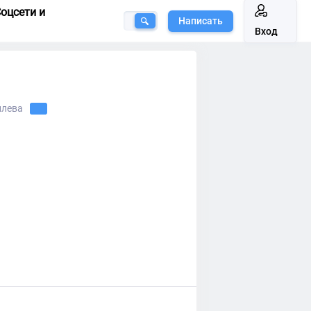
оцсети и
Написать
Вход
илева