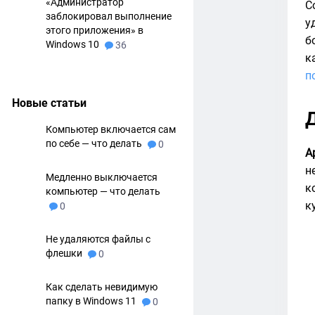
«Администратор
С
заблокировал выполнение
у
этого приложения» в
б
Windows 10
36
к
п
Новые статьи
Компьютер включается сам
по себе — что делать
0
A
н
Медленно выключается
к
компьютер — что делать
к
0
Не удаляются файлы с
флешки
0
Как сделать невидимую
папку в Windows 11
0