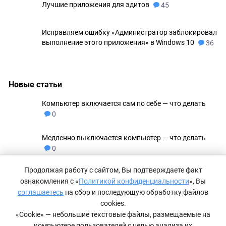
Лучшие приложения для эдитов
45
Исправляем ошибку «Администратор заблокировал
выполнение этого приложения» в Windows 10
36
Новые статьи
Компьютер включается сам по себе — что делать
0
Медленно выключается компьютер — что делать
0
Продолжая работу с сайтом, Вы подтверждаете факт
Не удаляются файлы с флешки
0
ознакомления с «
Политикой конфиденциальности
», Вы
соглашаетесь
на сбор и последующую обработку файлов
Как сделать невидимую папку в Windows 11
0
cookies.
«Cookie» — небольшие текстовые файлы, размещаемые на
компьютере пользователей с целью анализа их