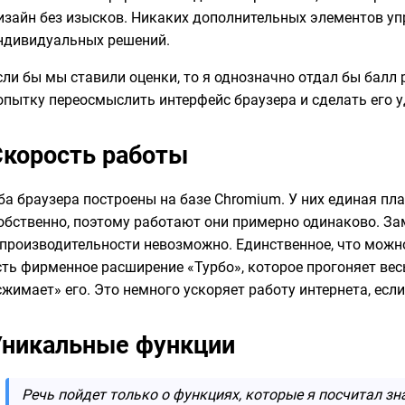
изайн без изысков. Никаких дополнительных элементов уп
ндивидуальных решений.
сли бы мы ставили оценки, то я однозначно отдал бы балл 
опытку переосмыслить интерфейс браузера и сделать его у
Скорость работы
ба браузера построены на базе Chromium. У них единая пл
обственно, поэтому работают они примерно одинаково. З
 производительности невозможно. Единственное, что можн
сть фирменное расширение «Турбо», которое прогоняет вес
сжимает» его. Это немного ускоряет работу интернета, есл
Уникальные функции
Речь пойдет только о функциях, которые я посчитал з