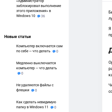
«Администратор
заблокировал выполнение
этого приложения» в
Б
Windows 10
36
л
Я
п
Новые статьи
Компьютер включается сам
по себе — что делать
0
O
Медленно выключается
компьютер — что делать
р
0
к
Ч
Не удаляются файлы с
флешки
0
с
Как сделать невидимую
папку в Windows 11
0