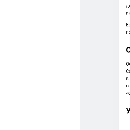
д
и
Е
п
О
С
в
е
«