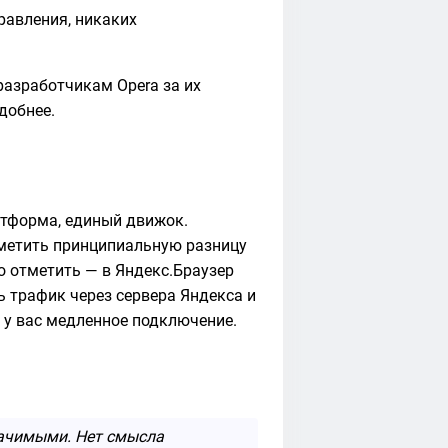
равления, никаких
разработчикам Opera за их
добнее.
атформа, единый движок.
аметить принципиальную разницу
о отметить — в Яндекс.Браузер
ь трафик через сервера Яндекса и
и у вас медленное подключение.
начимыми. Нет смысла