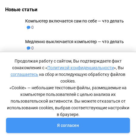
Новые статьи
Компьютер включается сам по себе — что делать
0
Медленно выключается компьютер — что делать
0
Продолжая работу с сайтом, Вы подтверждаете факт
Не удаляются файлы с флешки
0
ознакомления с «
Политикой конфиденциальности
», Вы
соглашаетесь
на сбор и последующую обработку файлов
Как сделать невидимую папку в Windows 11
0
cookies.
«Cookie» — небольшие текстовые файлы, размещаемые на
компьютере пользователей с целью анализа их
Компьютер не видит принтер — что делать
0
пользовательской активности. Вы можете отказаться от
использования cookies, выбрав соответствующие настройки
в браузере.
Я согласен