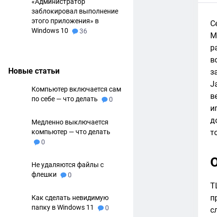
«Администратор
заблокировал выполнение
этого приложения» в
С
Windows 10
36
M
р
в
Новые статьи
з
J
Компьютер включается сам
в
по себе — что делать
0
и
д
Медленно выключается
компьютер — что делать
т
0
Не удаляются файлы с
флешки
0
T
п
Как сделать невидимую
папку в Windows 11
0
с