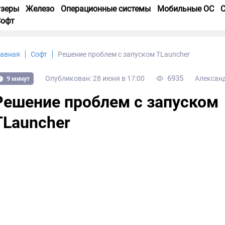
узеры
Железо
Операционные системы
Мобильные ОС
С
Софт
лавная
Софт
Решение проблем с запуском TLauncher
6935
Опубликован: 28 июня в 17:00
Алексан
9 минут
Решение проблем с запуском
TLauncher