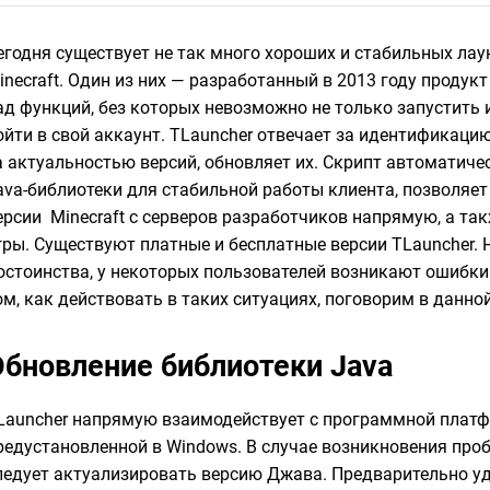
егодня существует не так много хороших и стабильных ла
inecraft. Один из них — разработанный в 2013 году продук
ад функций, без которых невозможно не только запустить и
ойти в свой аккаунт. TLauncher отвечает за идентификацию
а актуальностью версий, обновляет их. Скрипт автоматич
ava-библиотеки для стабильной работы клиента, позволяе
ерсии Minecraft с серверов разработчиков напрямую, а так
гры. Существуют платные и бесплатные версии TLauncher. 
остоинства, у некоторых пользователей возникают ошибки t
ом, как действовать в таких ситуациях, поговорим в данной
Обновление библиотеки Java
Launcher напрямую взаимодействует с программной платф
редустановленной в Windows. В случае возникновения проб
ледует актуализировать версию Джава. Предварительно у