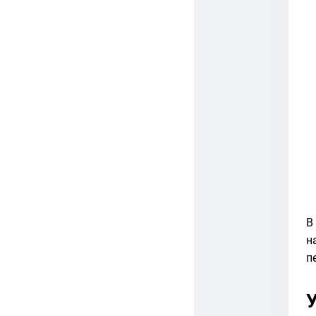
В
н
п