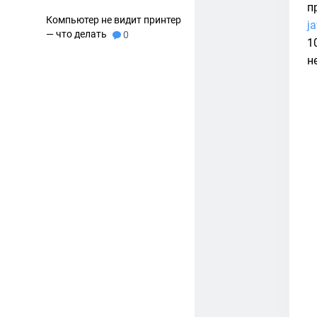
п
Компьютер не видит принтер
j
— что делать
0
1
н