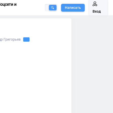
оцсети и
Написать
Вход
др Григорьев