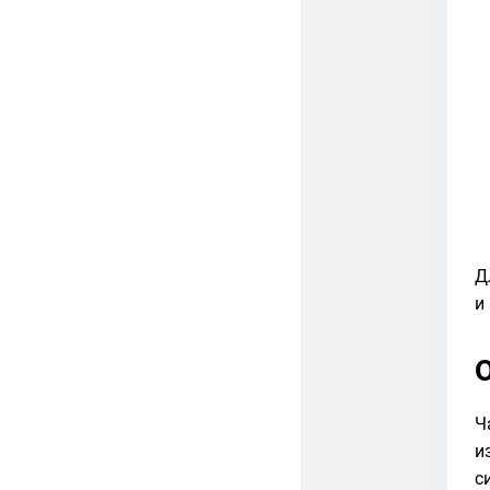
Д
и
Ч
и
с