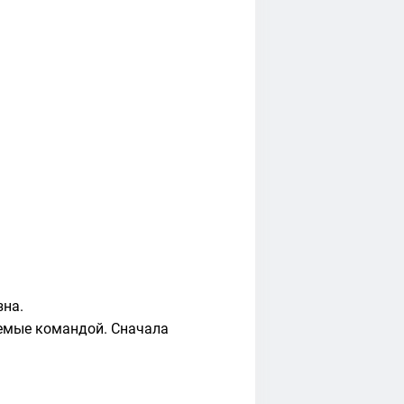
зна.
аемые командой. Сначала