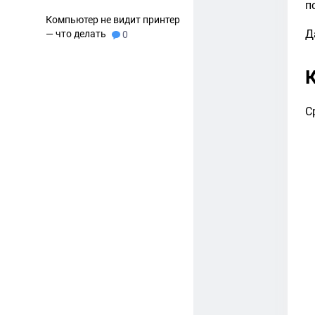
п
Компьютер не видит принтер
Д
— что делать
0
С