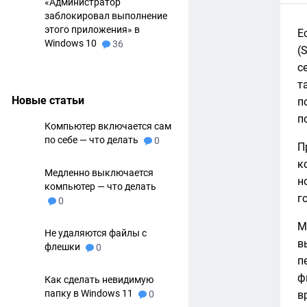
«Администратор
заблокировал выполнение
этого приложения» в
Е
Windows 10
36
(
с
т
Новые статьи
п
п
Компьютер включается сам
по себе — что делать
0
П
к
Медленно выключается
н
компьютер — что делать
г
0
М
Не удаляются файлы с
в
флешки
0
п
ф
Как сделать невидимую
папку в Windows 11
0
в