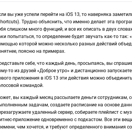
сли вы уже успели перейти на iOS 13, то наверняка замет
Shortcuts). Трудно объяснить, что именно делает эта прогр
ебя слишком много функций, и все их описать в двух слова
аки попытаться, то определение будет звучать как-то так: 
омощью которой можно несколько разных действий объеди
онятнее, поясню на примерах.
редставьте себе, что каждый день, просыпаясь, вы спрашива
ому-то из друзей «Доброе утро» и дистанционно запускает
ового приложения в iOS 13 эти действия можно объединить
олосовой командой.
ожет, вы каждый месяц рассылаете деньги сотрудникам, с
ыполненным задачам, создаете расписание на основе данны
ерезагружаете удаленный сервер, собираете плейлист с муз
итнес-приложение одновременно с подкастом. Все эти ве
ремени, чем хочется, и требуют определенного внимания с