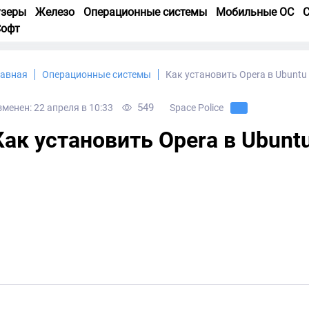
узеры
Железо
Операционные системы
Мобильные ОС
С
Софт
лавная
Операционные системы
Как установить Opera в Ubuntu
549
зменен: 22 апреля в 10:33
Space Police
Как установить Opera в Ubunt