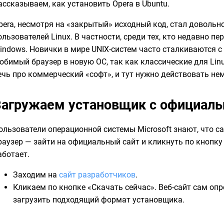
ассказываем, как установить Opera в Ubuntu.
pera, несмотря на «закрытый» исходный код, стал доволь
ользователей Linux. В частности, среди тех, кто недавно п
indows. Новички в мире UNIX-систем часто сталкиваются с
юбимый браузер в новую ОС, так как классические для Lin
ечь про коммерческий «софт», и тут нужно действовать не
Загружаем установщик с официаль
ользователи операционной системы Microsoft знают, что 
раузер — зайти на официальный сайт и кликнуть по кнопку 
аботает.
Заходим на
сайт разработчиков
.
Кликаем по кнопке «Скачать сейчас». Веб-сайт сам оп
загрузить подходящий формат установщика.