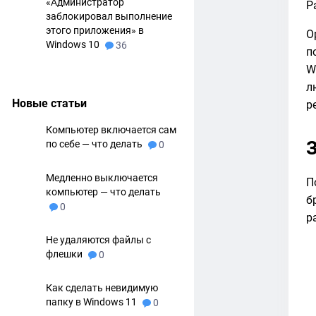
«Администратор
Р
заблокировал выполнение
этого приложения» в
O
Windows 10
36
п
W
л
Новые статьи
р
Компьютер включается сам
по себе — что делать
0
Медленно выключается
П
компьютер — что делать
б
0
р
Не удаляются файлы с
флешки
0
Как сделать невидимую
папку в Windows 11
0