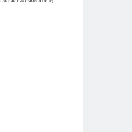
ван пингвин (символ Linux)