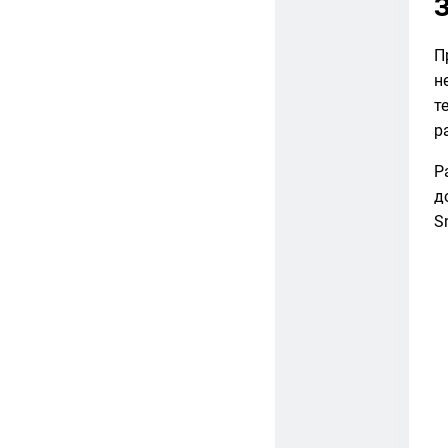
П
н
т
р
Р
д
S