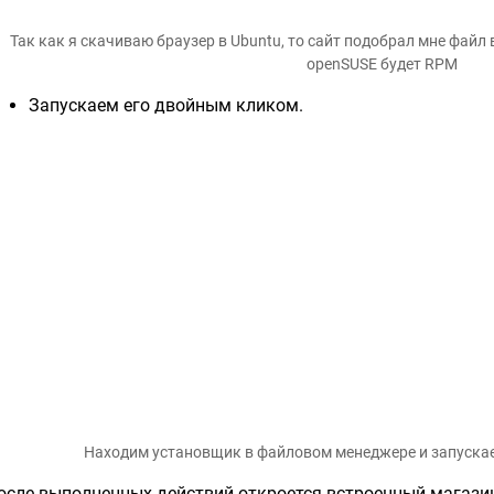
Так как я скачиваю браузер в Ubuntu, то сайт подобрал мне файл 
openSUSE будет RPM
Запускаем его двойным кликом.
Находим установщик в файловом менеджере и запускаем
осле выполненных действий откроется встроенный магази