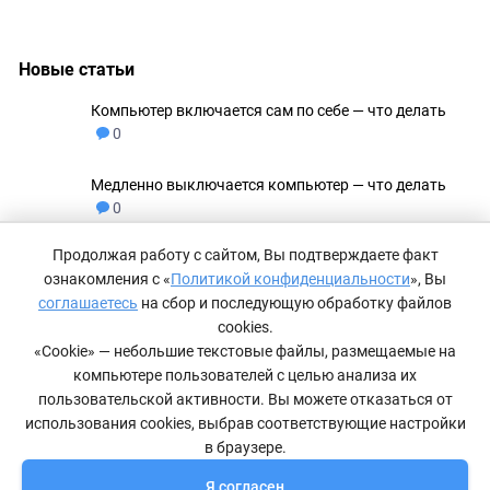
Новые статьи
Компьютер включается сам по себе — что делать
0
Медленно выключается компьютер — что делать
0
Продолжая работу с сайтом, Вы подтверждаете факт
Не удаляются файлы с флешки
0
ознакомления с «
Политикой конфиденциальности
», Вы
соглашаетесь
на сбор и последующую обработку файлов
Как сделать невидимую папку в Windows 11
0
cookies.
«Cookie» — небольшие текстовые файлы, размещаемые на
компьютере пользователей с целью анализа их
Компьютер не видит принтер — что делать
0
пользовательской активности. Вы можете отказаться от
использования cookies, выбрав соответствующие настройки
в браузере.
Я согласен