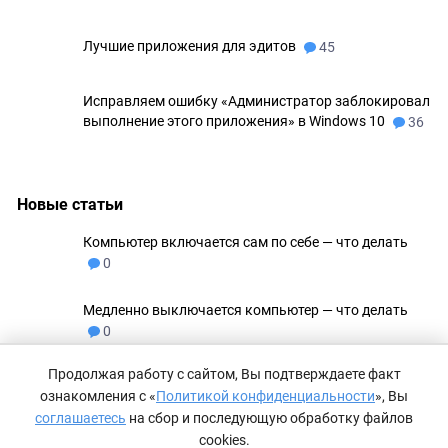
Лучшие приложения для эдитов
45
Исправляем ошибку «Администратор заблокировал
выполнение этого приложения» в Windows 10
36
Новые статьи
Компьютер включается сам по себе — что делать
0
Медленно выключается компьютер — что делать
0
Продолжая работу с сайтом, Вы подтверждаете факт
Не удаляются файлы с флешки
0
ознакомления с «
Политикой конфиденциальности
», Вы
соглашаетесь
на сбор и последующую обработку файлов
Как сделать невидимую папку в Windows 11
0
cookies.