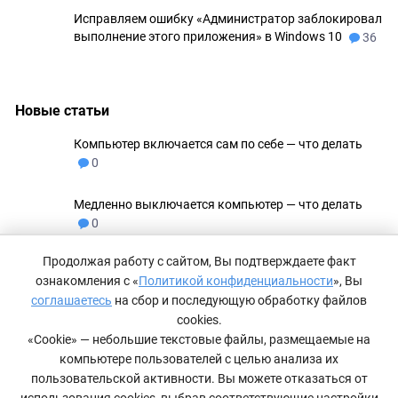
Исправляем ошибку «Администратор заблокировал
выполнение этого приложения» в Windows 10
36
Новые статьи
Компьютер включается сам по себе — что делать
0
Медленно выключается компьютер — что делать
0
Продолжая работу с сайтом, Вы подтверждаете факт
Не удаляются файлы с флешки
0
ознакомления с «
Политикой конфиденциальности
», Вы
соглашаетесь
на сбор и последующую обработку файлов
Как сделать невидимую папку в Windows 11
0
cookies.
«Cookie» — небольшие текстовые файлы, размещаемые на
компьютере пользователей с целью анализа их
Компьютер не видит принтер — что делать
0
пользовательской активности. Вы можете отказаться от