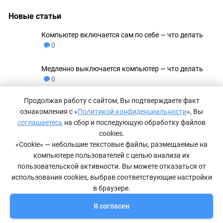
Новые статьи
Компьютер включается сам по себе — что делать
0
Медленно выключается компьютер — что делать
0
Продолжая работу с сайтом, Вы подтверждаете факт
Не удаляются файлы с флешки
0
ознакомления с «
Политикой конфиденциальности
», Вы
соглашаетесь
на сбор и последующую обработку файлов
Как сделать невидимую папку в Windows 11
0
cookies.
«Cookie» — небольшие текстовые файлы, размещаемые на
компьютере пользователей с целью анализа их
Компьютер не видит принтер — что делать
0
пользовательской активности. Вы можете отказаться от
использования cookies, выбрав соответствующие настройки
в браузере.
Я согласен