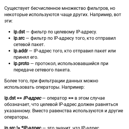
Существует бесчисленное множество фильтров, но
некоторые используются чаще других. Например, вот
эти:
ip.dst
— фильтр по целевому IP-адресу.
ip.src
— фильтр по IP-адресу того, кто отправил
сетевой пакет.
ip.addr
— IP-адрес того, кто отправил пакет или
принял его.
ip.proto
— протокол, использовавшийся при
передаче сетевого пакета.
Более того, при фильтрации данных можно
использовать операторы. Например:
ip.dst ==
IP-адрес
— оператор
==
в этом случае
обозначает, что целевой IP-адрес должен равняться
указанному. Вместо равенства используются и другие
операторы.
ip.src != *IP-адрес
— это значит, что IP-адрес