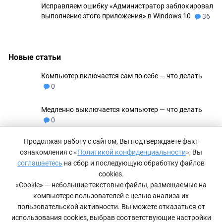
Исправляем ошибку «Администратор заблокировал
выполнение этого приложения» в Windows 10
36
Новые статьи
Компьютер включается сам по себе — что делать
0
Медленно выключается компьютер — что делать
0
Продолжая работу с сайтом, Вы подтверждаете факт
Не удаляются файлы с флешки
0
ознакомления с «
Политикой конфиденциальности
», Вы
соглашаетесь
на сбор и последующую обработку файлов
Как сделать невидимую папку в Windows 11
0
cookies.
«Cookie» — небольшие текстовые файлы, размещаемые на
компьютере пользователей с целью анализа их
Компьютер не видит принтер — что делать
0
пользовательской активности. Вы можете отказаться от
использования cookies, выбрав соответствующие настройки