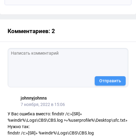
Комментариев: 2
Отправить
johnnyjohnns
7 ноября, 2022 в 15:06
У Вас ошибка вместо: findstr /c:»[SR]»
%windir%\Logs\CBS\CBS.log >»%userprofile%\Desktop\sfc.txt»
Нужно так:
findstr /c:»[SR]» %windir%\Logs\CBS\CBS.log