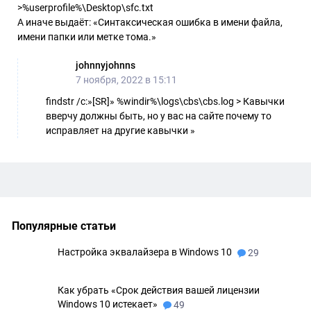
>%userprofile%\Desktop\sfc.txt
А иначе выдаёт: «Синтаксическая ошибка в имени файла,
имени папки или метке тома.»
johnnyjohnns
7 ноября, 2022 в 15:11
findstr /c:»[SR]» %windir%\logs\cbs\cbs.log > Кавычки
вверчу должны быть, но у вас на сайте почему то
исправляет на другие кавычки »
Популярные статьи
Настройка эквалайзера в Windows 10
29
Как убрать «Срок действия вашей лицензии
Windows 10 истекает»
49