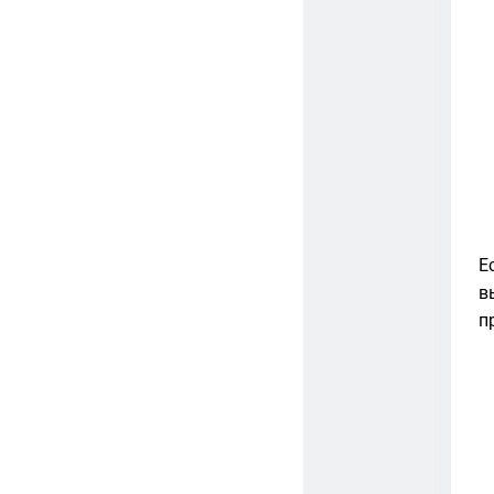
Е
в
п