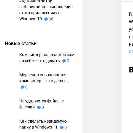
«Администратор
заблокировал выполнение
этого приложения» в
В
Windows 10
36
W
у
п
Новые статьи
н
о
Компьютер включается сам
по себе — что делать
0
Медленно выключается
компьютер — что делать
0
Не удаляются файлы с
флешки
0
Как сделать невидимую
папку в Windows 11
0