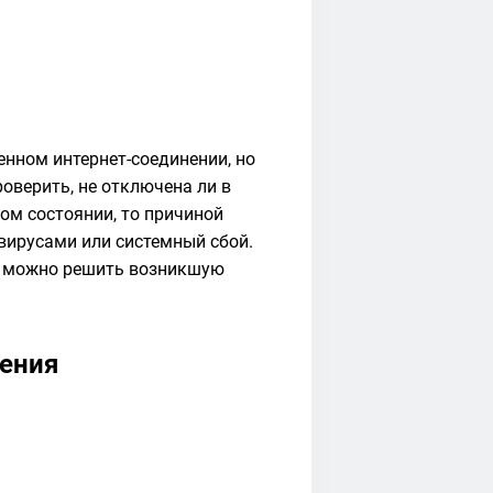
нном интернет-соединении, но
роверить, не отключена ли в
ном состоянии, то причиной
ирусами или системный сбой.
х можно решить возникшую
ления