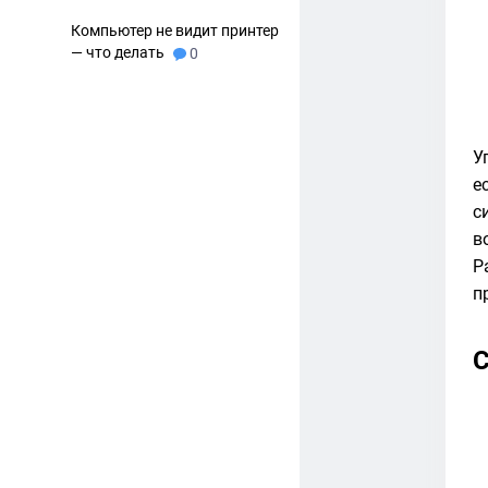
Компьютер не видит принтер
— что делать
0
У
е
с
в
Р
п