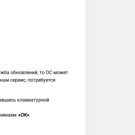
ужба обновлений, то ОС может
ам сервис, потребуется
авшись клавиатурной
жимаем
«OK»
.