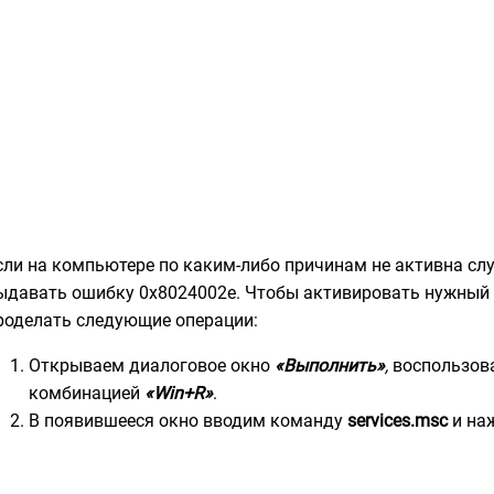
сли на компьютере по каким-либо причинам не активна сл
ыдавать ошибку 0x8024002e. Чтобы активировать нужный н
роделать следующие операции:
Открываем диалоговое окно
«Выполнить»
,
воспользов
комбинацией
«Win+R»
.
В появившееся окно вводим команду
services.msc
и на