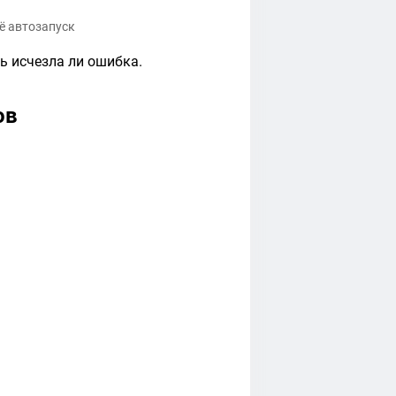
ё автозапуск
ь исчезла ли ошибка.
ов