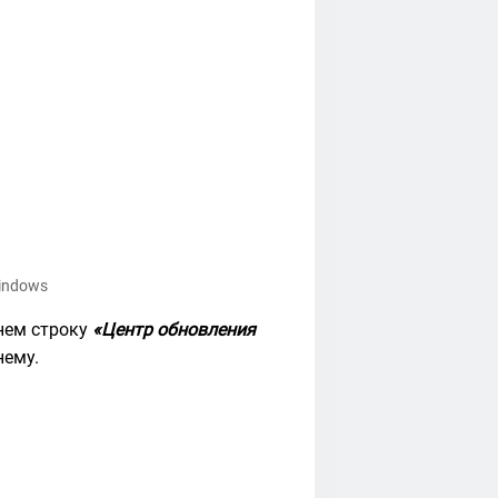
indows
 нем строку
«Центр обновления
нему.