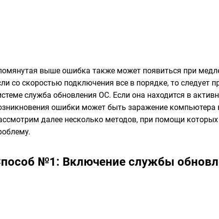
помянутая выше ошибка также может появиться при медле
сли со скоростью подключения все в порядке, то следует п
истеме служба обновления ОС. Если она находится в актив
озникновения ошибки может быть заражение компьютера в
ассмотрим далее несколько методов, при помощи которы
роблему.
Способ №1: Включение службы обнов