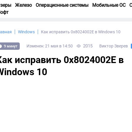
узеры
Железо
Операционные системы
Мобильные ОС
С
Софт
лавная
Windows
Как исправить 0x8024002E в Windows 10
2015
Изменен: 21 мая в 14:50
Виктор Зверев
9 минут
Как исправить 0x8024002E в
Windows 10