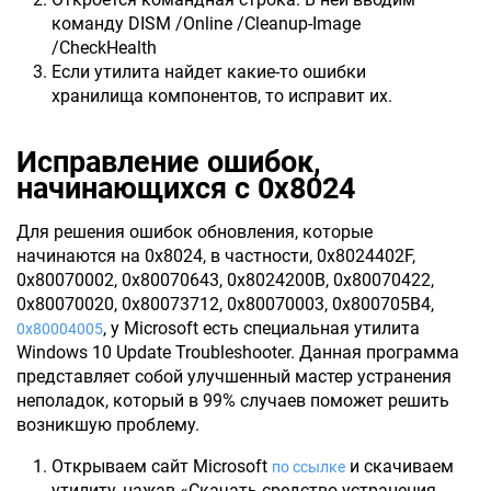
команду DISM /Online /Cleanup-Image
/CheckHealth
Если утилита найдет какие-то ошибки
хранилища компонентов, то исправит их.
Исправление ошибок,
начинающихся с 0x8024
Для решения ошибок обновления, которые
начинаются на 0x8024, в частности, 0x8024402F,
0x80070002, 0x80070643, 0x8024200B, 0x80070422,
0x80070020, 0x80073712, 0x80070003, 0x800705B4,
, у Microsoft есть специальная утилита
0x80004005
Windows 10 Update Troubleshooter. Данная программа
представляет собой улучшенный мастер устранения
неполадок, который в 99% случаев поможет решить
возникшую проблему.
Открываем сайт Microsoft
и скачиваем
по ссылке
утилиту, нажав «Скачать средство устранения