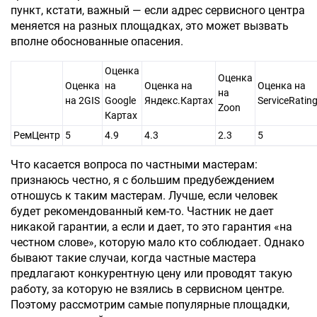
пункт, кстати, важный — если адрес сервисного центра
меняется на разных площадках, это может вызвать
вполне обоснованные опасения.
Оценка
Оценка
Оценка
на
Оценка на
Оценка на
на
на
2GIS
Google
Яндекс.Картах
ServiceRatin
Zoon
Картах
РемЦентр
5
4.9
4.3
2.3
5
Что касается вопроса по частными мастерам:
признаюсь честно, я с большим предубеждением
отношусь к таким мастерам. Лучше, если человек
будет рекомендованный кем-то. Частник не дает
никакой гарантии, а если и дает, то это гарантия «на
честном слове», которую мало кто соблюдает. Однако
бывают такие случаи, когда частные мастера
предлагают конкурентную цену или проводят такую
работу, за которую не взялись в сервисном центре.
Поэтому рассмотрим самые популярные площадки,