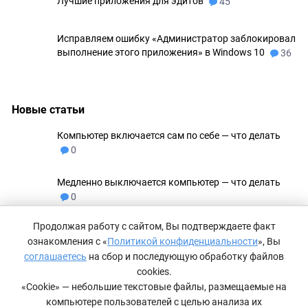
Лучшие приложения для эдитов
45
Исправляем ошибку «Администратор заблокировал
выполнение этого приложения» в Windows 10
36
Новые статьи
Компьютер включается сам по себе — что делать
0
Медленно выключается компьютер — что делать
0
Продолжая работу с сайтом, Вы подтверждаете факт
Не удаляются файлы с флешки
0
ознакомления с «
Политикой конфиденциальности
», Вы
соглашаетесь
на сбор и последующую обработку файлов
Как сделать невидимую папку в Windows 11
0
cookies.
«Cookie» — небольшие текстовые файлы, размещаемые на
компьютере пользователей с целью анализа их
Компьютер не видит принтер — что делать
0