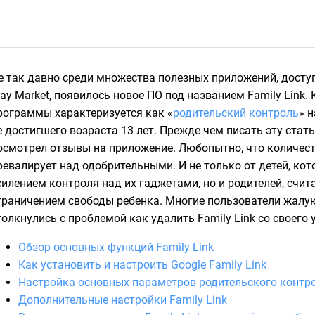
е так давно среди множества полезных приложений, дост
lay Market, появилось новое ПО под названием Family Link.
рограммы характеризуется как «
родительский контроль
» 
е достигшего возраста 13 лет. Прежде чем писать эту стать
осмотрел отзывы на приложение. Любопытно, что количес
ревалирует над одобрительными. И не только от детей, ко
силением контроля над их гаджетами, но и родителей, сч
граничением свободы ребенка. Многие пользователи жалуют
толкнулись с проблемой как удалить Family Link со своего 
Обзор основных функций Family Link
Как установить и настроить Google Family Link
Настройка основных параметров родительского контр
Дополнительные настройки Family Link