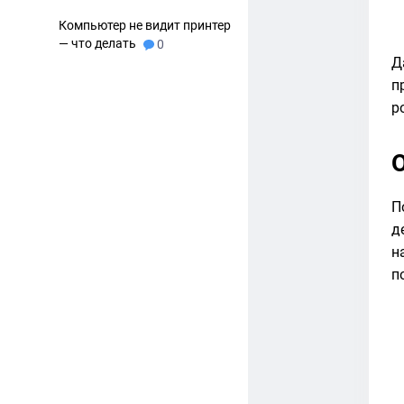
Компьютер не видит принтер
— что делать
0
Д
п
р
П
д
н
п