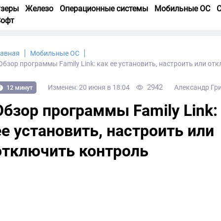
узеры
Железо
Операционные системы
Мобильные ОС
С
Софт
лавная
Мобильные ОС
Обзор программы Family Link: как ее установить, настроить или от
2942
Изменен: 20 июня в 18:04
Александр Гр
12 минут
Обзор программы Family Link:
ее установить, настроить или
отключить контроль