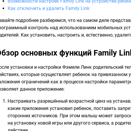
Возможности настроек Family Link на устройстве ребен
Как отключить и удалить Family Link
авайте подробнее разберемся, что на самом деле предста
рограммный контроль над использованием мобильных уст
одителей. Как установить, настроить и, естественно, удалит
Обзор основных функций Family Lin
осле установки и настройки Фэмели Линк родительский т
ействиях, которые осуществляет ребенок на привязанном 
аложения ограничений как в процессе настройки параметро
озволяет данное приложение:
Настраивать разрешённый возрастной ценз на устанав
какие приложения установил ребенок, поставить запре
сторонних источников. При этом малыш может запрос
на установку новой игры или другого сервиса, а родите
действие.