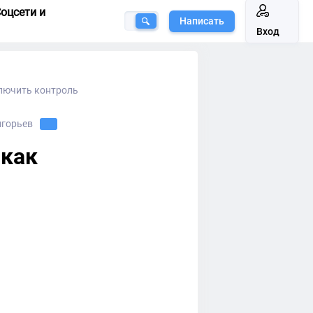
оцсети и
Написать
Вход
ключить контроль
игорьев
 как