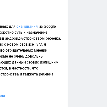
упных для
скачивания
из Google
 Коротко суть и назначение
над андроид-устройством ребенка,
ю о новом сервисе Гугл, я
тво отрицательных мнений
торые не очень довольны
итающих данный сервис излишним
ся, в частности, что
устройства и гаджета ребенка.
оля