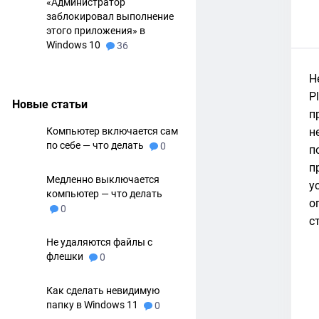
«Администратор
заблокировал выполнение
этого приложения» в
Windows 10
36
Н
P
Новые статьи
п
Компьютер включается сам
н
по себе — что делать
0
п
п
Медленно выключается
у
компьютер — что делать
о
0
с
Не удаляются файлы с
флешки
0
Как сделать невидимую
папку в Windows 11
0