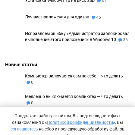
Установка Windows 10 на диск SSD
41
Лучшие приложения для эдитов
45
Исправляем ошибку «Администратор заблокировал
выполнение этого приложения» в Windows 10
36
Новые статьи
Компьютер включается сам по себе — что делать
0
Медленно выключается компьютер — что делать
0
Продолжая работу с сайтом, Вы подтверждаете факт
Не удаляются файлы с флешки
0
ознакомления с «
Политикой конфиденциальности
», Вы
соглашаетесь
на сбор и последующую обработку файлов
Как сделать невидимую папку в Windows 11
0