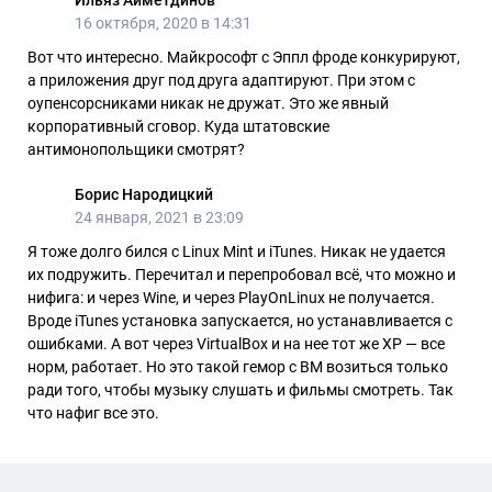
16 октября, 2020 в 14:31
Вот что интересно. Майкрософт с Эппл фроде конкурируют,
а приложения друг под друга адаптируют. При этом с
оупенсорсниками никак не дружат. Это же явный
корпоративный сговор. Куда штатовские
антимонопольщики смотрят?
Борис Народицкий
24 января, 2021 в 23:09
Я тоже долго бился с Linux Mint и iTunes. Никак не удается
их подружить. Перечитал и перепробовал всё, что можно и
нифига: и через Wine, и через PlayOnLinux не получается.
Вроде iTunes установка запускается, но устанавливается с
ошибками. А вот через VirtualBox и на нее тот же ХР — все
норм, работает. Но это такой гемор с ВМ возиться только
ради того, чтобы музыку слушать и фильмы смотреть. Так
что нафиг все это.