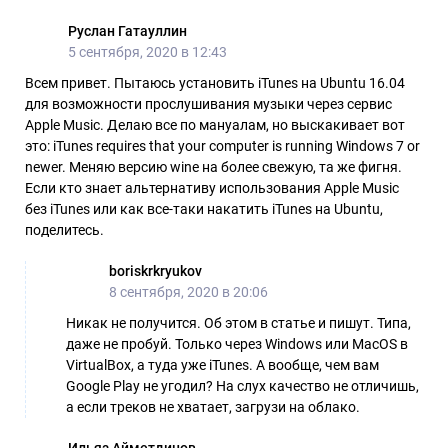
Руслан Гатауллин
5 сентября, 2020 в 12:43
Всем привет. Пытаюсь установить iTunes на Ubuntu 16.04
для возможности прослушивания музыки через сервис
Apple Music. Делаю все по мануалам, но выскакивает вот
это: iTunes requires that your computer is running Windows 7 or
newer. Меняю версию wine на более свежую, та же фигня.
Если кто знает альтернативу использования Apple Music
без iTunes или как все-таки накатить iTunes на Ubuntu,
поделитесь.
boriskrkryukov
8 сентября, 2020 в 20:06
Никак не получится. Об этом в статье и пишут. Типа,
даже не пробуй. Только через Windows или MacOS в
VirtualBox, а туда уже iTunes. А вообще, чем вам
Google Play не угодил? На слух качество не отличишь,
а если треков не хватает, загрузи на облако.
Ильяз Айметдинов