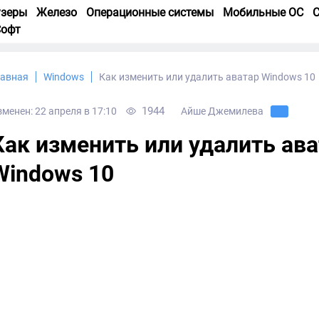
узеры
Железо
Операционные системы
Мобильные ОС
С
Софт
лавная
Windows
Как изменить или удалить аватар Windows 10
1944
зменен: 22 апреля в 17:10
Айше Джемилева
Как изменить или удалить ав
Windows 10