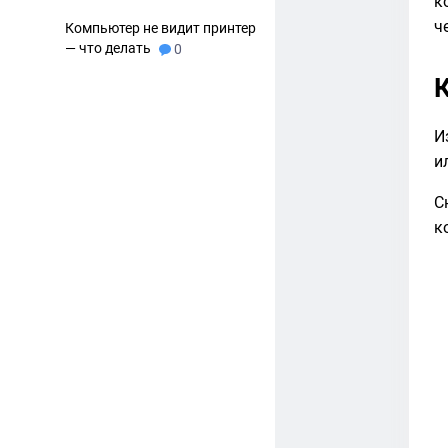
к
ч
Компьютер не видит принтер
— что делать
0
И
и
С
к