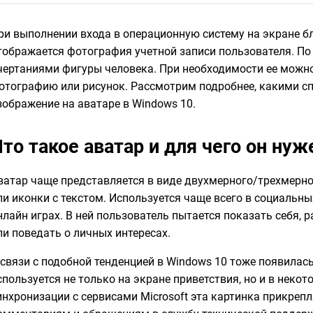
ри выполнении входа в операционную систему на экране 
тображается фотография учетной записи пользователя. По
чертаниями фигуры человека. При необходимости ее можн
отографию или рисунок. Рассмотрим подробнее, какими с
зображение на аватаре в Windows 10.
то такое аватар и для чего он нуж
ватар чаще представляется в виде двухмерного/трехмерн
ли иконки с текстом. Используется чаще всего в социальны
нлайн играх. В ней пользователь пытается показать себя, р
ли поведать о личных интересах.
 связи с подобной тенденцией в Windows 10 тоже появилас
спользуется не только на экране приветствия, но и в неко
инхронизации с сервисами Microsoft эта картинка прикреп