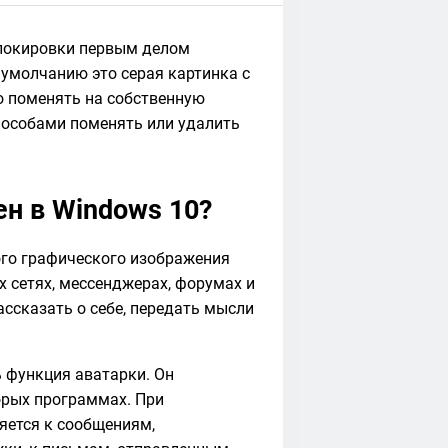
блокировки первым делом
 умолчанию это серая картинка с
о поменять на собственную
пособами поменять или удалить
ен в Windows 10?
ого графического изображения
х сетях, мессенджерах, форумах и
ассказать о себе, передать мысли
ь функция аватарки. Он
торых программах. При
ляется к сообщениям,