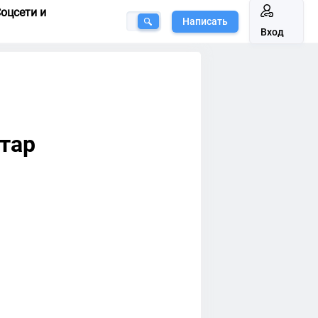
оцсети и
Написать
Вход
атар