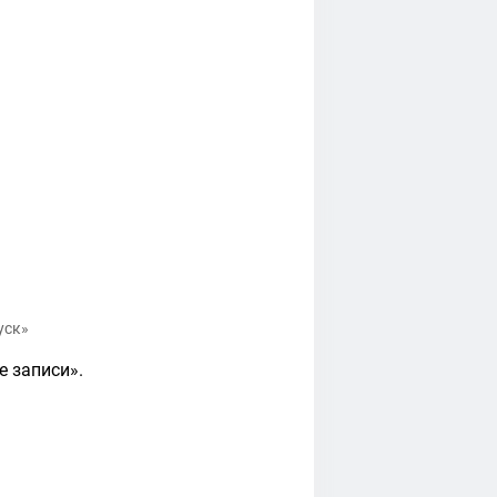
уск»
е записи».