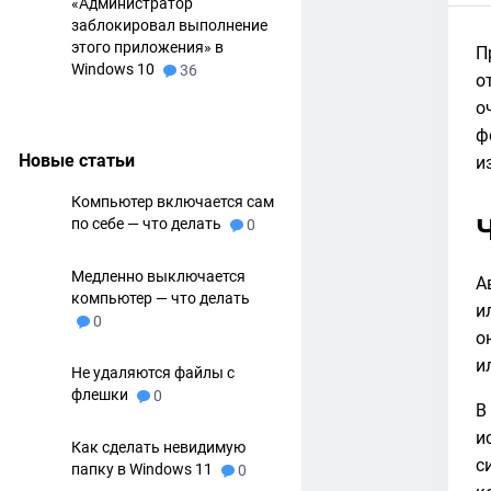
«Администратор
заблокировал выполнение
этого приложения» в
П
Windows 10
36
о
о
ф
Новые статьи
и
Компьютер включается сам
Ч
по себе — что делать
0
Медленно выключается
А
компьютер — что делать
и
0
о
и
Не удаляются файлы с
флешки
0
В
и
Как сделать невидимую
с
папку в Windows 11
0