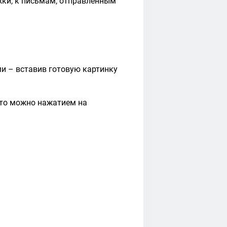
ки, к письмам, отправленным
и – вставив готовую картинку
это можно нажатием на