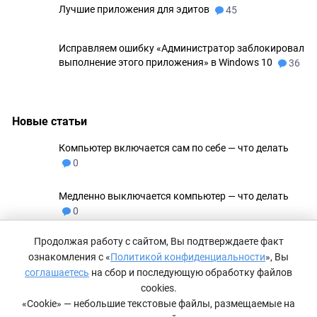
Лучшие приложения для эдитов
45
Исправляем ошибку «Администратор заблокировал
выполнение этого приложения» в Windows 10
36
Новые статьи
Компьютер включается сам по себе — что делать
0
Медленно выключается компьютер — что делать
0
Продолжая работу с сайтом, Вы подтверждаете факт
Не удаляются файлы с флешки
0
ознакомления с «
Политикой конфиденциальности
», Вы
соглашаетесь
на сбор и последующую обработку файлов
Как сделать невидимую папку в Windows 11
0
cookies.
«Cookie» — небольшие текстовые файлы, размещаемые на