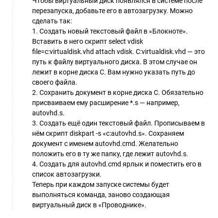
Чтобы виртуальный диск появлялся в системе после
перезапуска, добавьте его в автозагрузку. Можно
сделать так:
1. Создать новый текстовый файл в «Блокноте».
Вставить в него скрипт select vdisk
file=c:virtualdisk.vhd attach vdisk. С:virtualdisk.vhd — это
путь к файлу виртуального диска. В этом случае он
лежит в корне диска С. Вам нужно указать путь до
своего файла.
2. Сохранить документ в корне диска С. Обязательно
присваиваем ему расширение *.s — например,
autovhd.s.
3. Создать ещё один текстовый файл. Прописываем в
нём скрипт diskpart -s «c:autovhd.s». Сохраняем
документ с именем autovhd.cmd. Желательно
положить его в ту же папку, где лежит autovhd.s.
4. Создать для autovhd.cmd ярлык и поместить его в
список автозагрузки.
Теперь при каждом запуске системы будет
выполняться команда, заново создающая
виртуальный диск в «Проводнике».