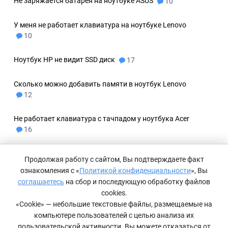
Не заряжается батарея на ноутбуке ASUS
10
У меня не работает клавиатура на ноутбуке Lenovo
10
Ноутбук HP не видит SSD диск
17
Сколько можно добавить памяти в ноутбук Lenovo
12
Не работает клавиатура с тачпадом у ноутбука Acer
16
Сколько стоит замена внутреннего жесткого диска
Продолжая работу с сайтом, Вы подтверждаете факт
в ноутбуке Lenovo
16
ознакомления с «
Политикой конфиденциальности
», Вы
соглашаетесь
на сбор и последующую обработку файлов
Сколько стоит замена экрана на ноутбуке ASUS
cookies.
10
«Cookie» — небольшие текстовые файлы, размещаемые на
компьютере пользователей с целью анализа их
На ноутбуке Acer не работает часть клавиатуры
пользовательской активности. Вы можете отказаться от