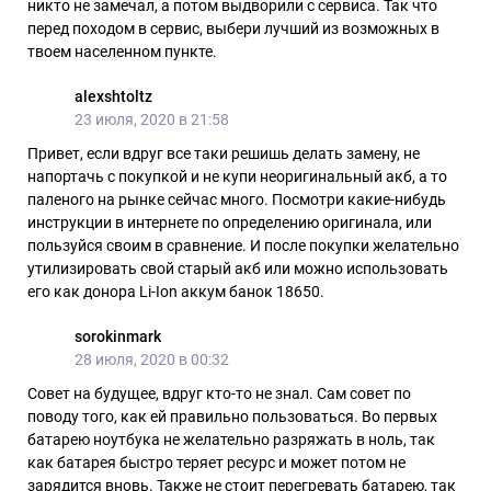
никто не замечал, а потом выдворили с сервиса. Так что
перед походом в сервис, выбери лучший из возможных в
твоем населенном пункте.
alexshtoltz
23 июля, 2020 в 21:58
Привет, если вдруг все таки решишь делать замену, не
напортачь с покупкой и не купи неоригинальный акб, а то
паленого на рынке сейчас много. Посмотри какие-нибудь
инструкции в интернете по определению оригинала, или
пользуйся своим в сравнение. И после покупки желательно
утилизировать свой старый акб или можно использовать
его как донора Li-Ion аккум банок 18650.
sorokinmark
28 июля, 2020 в 00:32
Совет на будущее, вдруг кто-то не знал. Сам совет по
поводу того, как ей правильно пользоваться. Во первых
батарею ноутбука не желательно разряжать в ноль, так
как батарея быстро теряет ресурс и может потом не
зарядится вновь. Также не стоит перегревать батарею, так