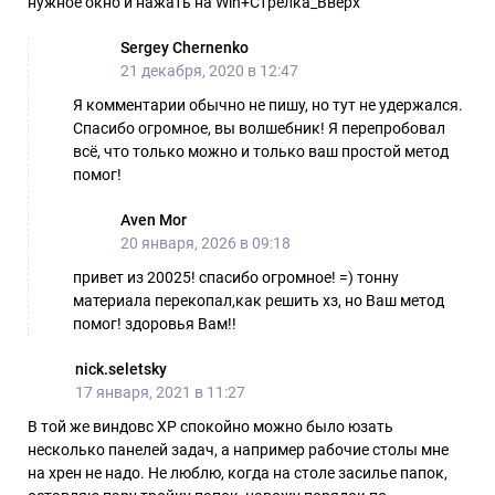
нужное окно и нажать на Win+Стрелка_Вверх
Sergey Chernenko
21 декабря, 2020 в 12:47
Я комментарии обычно не пишу, но тут не удержался.
Спасибо огромное, вы волшебник! Я перепробовал
всё, что только можно и только ваш простой метод
помог!
Aven Mor
20 января, 2026 в 09:18
привет из 20025! спасибо огромное! =) тонну
материала перекопал,как решить хз, но Ваш метод
помог! здоровья Вам!!
nick.seletsky
17 января, 2021 в 11:27
В той же виндовс XP спокойно можно было юзать
несколько панелей задач, а например рабочие столы мне
на хрен не надо. Не люблю, когда на столе засилье папок,