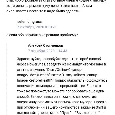
Спасибо огромное за статью, выручили! Я ходил к мастеру,
тот с меня за ремонт кучу денег хотел взять. А там
оказывается всего-то и надо было сделать…
seleniumgross
5 октября, 2020 в 10:21
а если оба варианта не решили проблему?
Алексей Стогченков
7 октября, 2020 в 14:43
Здравствуйте, попробуйте сделать второй способ
через PowerShell, вводя ту же команду что указана в
статье, а именно “Dism/Online/Cleanup-
Image/CheckHealth”, затем “Dism/Online/Cleanup-
Image/RestoreHealth”. Только обязательно дождитесь
окончания команды и не прерывайте ее. Если это
тоже не поможет, то можете попробовать еще один
способ. Заключается он в том, что мы очистим
оперативную память от возможного мусора. Просто
при отключении вашего компьютера зажмите Shift и
выключайте, через меню “Пуск” — “Выключение” —