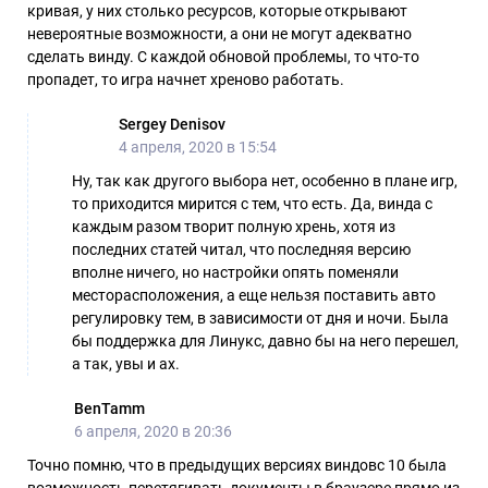
кривая, у них столько ресурсов, которые открывают
невероятные возможности, а они не могут адекватно
сделать винду. С каждой обновой проблемы, то что-то
пропадет, то игра начнет хреново работать.
Sergey Denisov
4 апреля, 2020 в 15:54
Ну, так как другого выбора нет, особенно в плане игр,
то приходится мирится с тем, что есть. Да, винда с
каждым разом творит полную хрень, хотя из
последних статей читал, что последняя версию
вполне ничего, но настройки опять поменяли
месторасположения, а еще нельзя поставить авто
регулировку тем, в зависимости от дня и ночи. Была
бы поддержка для Линукс, давно бы на него перешел,
а так, увы и ах.
BenTamm
6 апреля, 2020 в 20:36
Точно помню, что в предыдущих версиях виндовс 10 была
возможность перетягивать документы в браузере прямо из