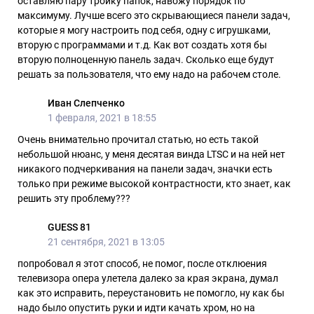
оставляю пару тройку папок, навожу порядок по
максимуму. Лучше всего это скрывающиеся панели задач,
которые я могу настроить под себя, одну с игрушками,
вторую с программами и т.д. Как вот создать хотя бы
вторую полноценную панель задач. Сколько еще будут
решать за пользователя, что ему надо на рабочем столе.
Иван Слепченко
1 февраля, 2021 в 18:55
Очень внимательно прочитал статью, но есть такой
небольшой нюанс, у меня десятая винда LTSC и на ней нет
никакого подчеркивания на панели задач, значки есть
только при режиме высокой контрастности, кто знает, как
решить эту проблему???
GUESS 81
21 сентября, 2021 в 13:05
попробовал я этот способ, не помог, после отклюения
телевизора опера улетела далеко за края экрана, думал
как это исправить, переустановить не помогло, ну как бы
надо было опустить руки и идти качать хром, но на